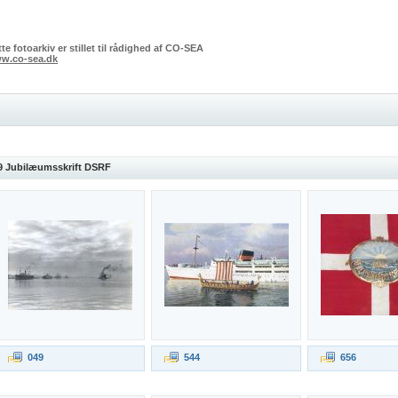
te fotoarkiv er stillet til rådighed af CO-SEA
w.co-sea.dk
9 Jubilæumsskrift DSRF
049
544
656