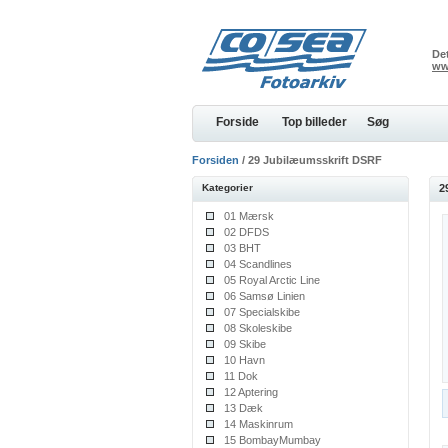
Det
ww
Forside
Top billeder
Søg
Forsiden
/ 29 Jubilæumsskrift DSRF
Kategorier
2
01 Mærsk
02 DFDS
03 BHT
04 Scandlines
05 Royal Arctic Line
06 Samsø Linien
07 Specialskibe
08 Skoleskibe
09 Skibe
10 Havn
11 Dok
12 Aptering
13 Dæk
14 Maskinrum
15 BombayMumbay