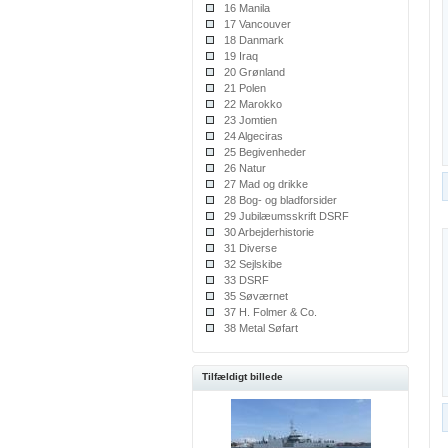
16 Manila
17 Vancouver
18 Danmark
19 Iraq
20 Grønland
21 Polen
22 Marokko
23 Jomtien
24 Algeciras
25 Begivenheder
26 Natur
27 Mad og drikke
28 Bog- og bladforsider
29 Jubilæumsskrift DSRF
30 Arbejderhistorie
31 Diverse
32 Sejlskibe
33 DSRF
35 Søværnet
37 H. Folmer & Co.
38 Metal Søfart
Tilfældigt billede