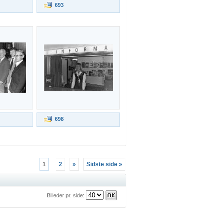
693
698
1
2
»
Sidste side »
Billeder pr. side: