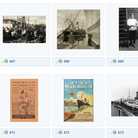
667
668
669
671
672
673