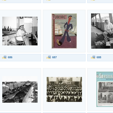
686
687
688