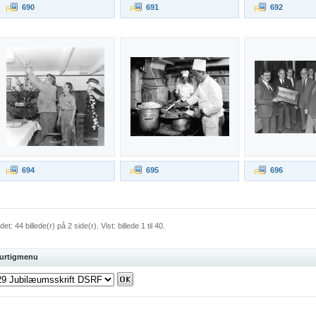
690
691
692
694
695
696
et: 44 billede(r) på 2 side(r). Vist: billede 1 til 40.
urtigmenu