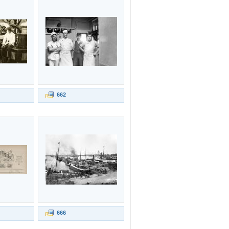
662
666