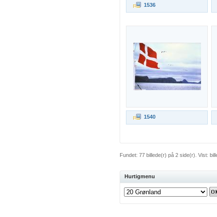
1536
1540
Fundet: 77 billede(r) på 2 side(r). Vist: bill
Hurtigmenu