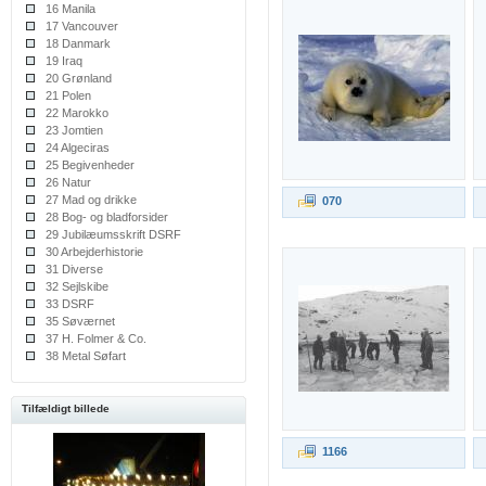
16 Manila
17 Vancouver
18 Danmark
19 Iraq
20 Grønland
21 Polen
22 Marokko
23 Jomtien
24 Algeciras
25 Begivenheder
26 Natur
27 Mad og drikke
070
28 Bog- og bladforsider
29 Jubilæumsskrift DSRF
30 Arbejderhistorie
31 Diverse
32 Sejlskibe
33 DSRF
35 Søværnet
37 H. Folmer & Co.
38 Metal Søfart
Tilfældigt billede
1166