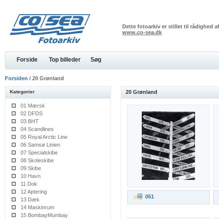
Dette fotoarkiv er stillet til rådighed
www.co-sea.dk
Forside
Top billeder
Søg
Forsiden
/ 20 Grønland
Kategorier
20 Grønland
01 Mærsk
02 DFDS
03 BHT
04 Scandlines
05 Royal Arctic Line
06 Samsø Linien
07 Specialskibe
08 Skoleskibe
09 Skibe
10 Havn
11 Dok
12 Aptering
051
13 Dæk
14 Maskinrum
15 BombayMumbay