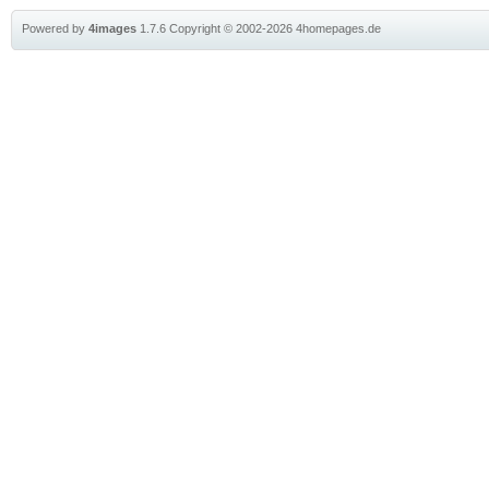
Powered by
4images
1.7.6
Copyright © 2002-2026
4homepages.de