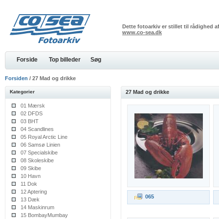
Dette fotoarkiv er stillet til rådighed
www.co-sea.dk
Forside
Top billeder
Søg
Forsiden
/ 27 Mad og drikke
Kategorier
27 Mad og drikke
01 Mærsk
02 DFDS
03 BHT
04 Scandlines
05 Royal Arctic Line
06 Samsø Linien
07 Specialskibe
08 Skoleskibe
09 Skibe
10 Havn
11 Dok
12 Aptering
065
13 Dæk
14 Maskinrum
15 BombayMumbay