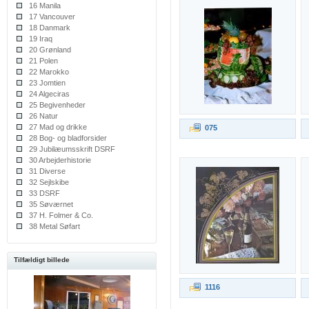
16 Manila
17 Vancouver
18 Danmark
19 Iraq
20 Grønland
21 Polen
22 Marokko
23 Jomtien
24 Algeciras
25 Begivenheder
26 Natur
27 Mad og drikke
075
28 Bog- og bladforsider
29 Jubilæumsskrift DSRF
30 Arbejderhistorie
31 Diverse
32 Sejlskibe
33 DSRF
35 Søværnet
37 H. Folmer & Co.
38 Metal Søfart
Tilfældigt billede
1116