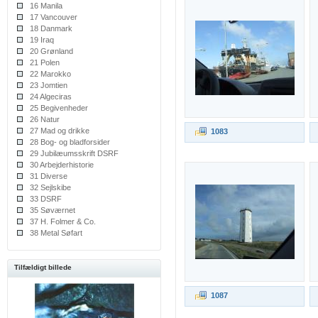
16 Manila
17 Vancouver
18 Danmark
19 Iraq
20 Grønland
21 Polen
22 Marokko
23 Jomtien
24 Algeciras
25 Begivenheder
26 Natur
27 Mad og drikke
1083
28 Bog- og bladforsider
29 Jubilæumsskrift DSRF
30 Arbejderhistorie
31 Diverse
32 Sejlskibe
33 DSRF
35 Søværnet
37 H. Folmer & Co.
38 Metal Søfart
Tilfældigt billede
1087