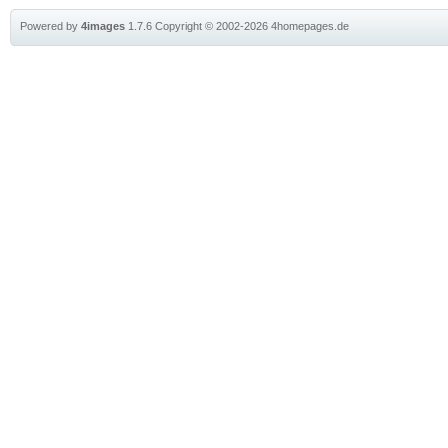
Powered by
4images
1.7.6
Copyright © 2002-2026
4homepages.de