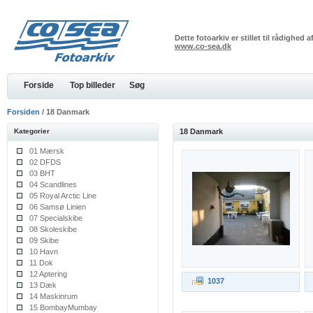
Dette fotoarkiv er stillet til rådighed
www.co-sea.dk
Forside
Top billeder
Søg
Forsiden
/ 18 Danmark
Kategorier
18 Danmark
01 Mærsk
02 DFDS
03 BHT
04 Scandlines
05 Royal Arctic Line
06 Samsø Linien
07 Specialskibe
08 Skoleskibe
09 Skibe
10 Havn
11 Dok
12 Aptering
1037
13 Dæk
14 Maskinrum
15 BombayMumbay