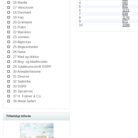
16 Manila
4
092
5
831
17 Vancouver
6
1121
18 Danmark
7
649
19 Iraq
8
1170
9
071
20 Grønland
10
1096
21 Polen
22 Marokko
23 Jomtien
24 Algeciras
25 Begivenheder
26 Natur
27 Mad og drikke
28 Bog- og bladforsider
29 Jubilæumsskrift DSRF
30 Arbejderhistorie
31 Diverse
32 Sejlskibe
33 DSRF
35 Søværnet
37 H. Folmer & Co.
38 Metal Søfart
Tilfældigt billede