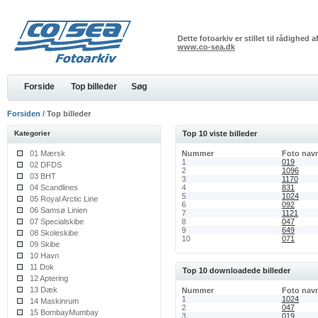
Dette fotoarkiv er stillet til rådighed
www.co-sea.dk
Forside
Top billeder
Søg
Forsiden
/ Top billeder
Kategorier
Top 10 viste billeder
01 Mærsk
Nummer
Foto nav
1
019
02 DFDS
2
1096
03 BHT
3
1170
04 Scandlines
4
831
5
1024
05 Royal Arctic Line
6
092
06 Samsø Linien
7
1121
07 Specialskibe
8
047
9
649
08 Skoleskibe
10
071
09 Skibe
10 Havn
11 Dok
Top 10 downloadede billeder
12 Aptering
13 Dæk
Nummer
Foto nav
1
1024
14 Maskinrum
2
047
15 BombayMumbay
3
019