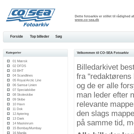
Dette fotoarkiv er stillet til rådighed
www.co-sea.dk
Forside
Top billeder
Søg
Kategorier
Velkommen til CO-SEA Fotoarkiv
01 Mærsk
Billedarkivet bes
02 DFDS
03 BHT
fra "redaktørens
04 Scandlines
05 Royal Arctic Line
og de er alle for
06 Samsø Linien
07 Specialskibe
man leder efter n
08 Skoleskibe
09 Skibe
relevante mappe
10 Havn
11 Dok
den slags mapper
12 Aptering
13 Dæk
på samme tid, me
14 Maskinrum
15 BombayMumbay
16 Manila