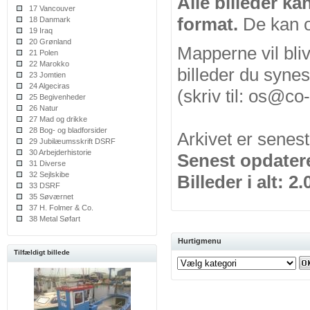
Alle billeder ka
17 Vancouver
format.
De kan o
18 Danmark
19 Iraq
20 Grønland
Mapperne vil bliv
21 Polen
22 Marokko
billeder du synes
23 Jomtien
24 Algeciras
(skriv til: os@co
25 Begivenheder
26 Natur
27 Mad og drikke
28 Bog- og bladforsider
Arkivet er senes
29 Jubilæumsskrift DSRF
30 Arbejderhistorie
Senest opdatere
31 Diverse
32 Sejlskibe
Billeder i alt: 2.
33 DSRF
35 Søværnet
37 H. Folmer & Co.
38 Metal Søfart
Hurtigmenu
Tilfældigt billede