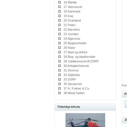
16 Manila
17 Vancouver
18 Danmark
19 Iraq
20 Grønland
21 Polen
22 Marokko
23 Jomtien
24 Algeciras
25 Begivenheder
26 Natur
27 Mad og drikke
28 Bog- og bladforsider
29 Jubilæumsskrift DSRF
30 Arbejderhistorie
31 Diverse
32 Sejlskibe
33 DSRF
35 Søværnet
Forr
37 H. Folmer & Co.
38 Metal Søfart
F
Tilfældigt billede
1