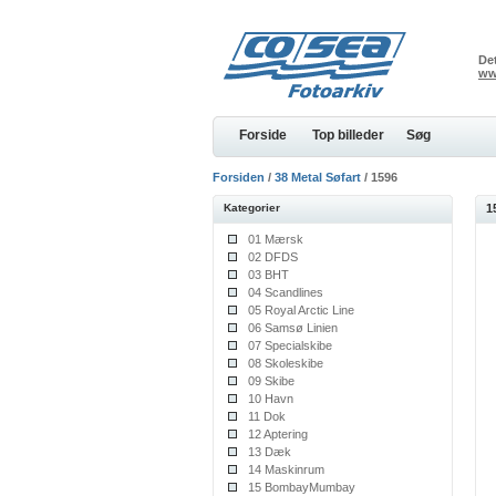
Det
ww
Forside
Top billeder
Søg
Forsiden
/
38 Metal Søfart
/ 1596
Kategorier
1
01 Mærsk
02 DFDS
03 BHT
04 Scandlines
05 Royal Arctic Line
06 Samsø Linien
07 Specialskibe
08 Skoleskibe
09 Skibe
10 Havn
11 Dok
12 Aptering
13 Dæk
14 Maskinrum
15 BombayMumbay