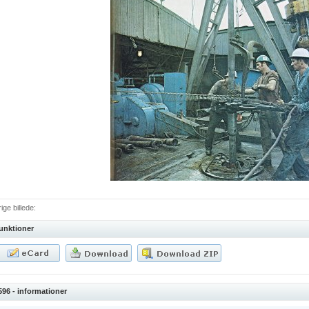
ige billede:
unktioner
596 - informationer