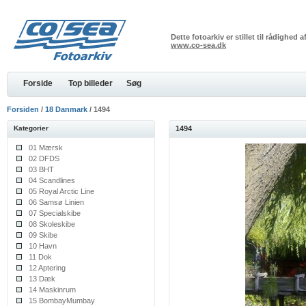
Dette fotoarkiv er stillet til rådighed
www.co-sea.dk
Forside
Top billeder
Søg
Forsiden
/
18 Danmark
/ 1494
Kategorier
1494
01 Mærsk
02 DFDS
03 BHT
04 Scandlines
05 Royal Arctic Line
06 Samsø Linien
07 Specialskibe
08 Skoleskibe
09 Skibe
10 Havn
11 Dok
12 Aptering
13 Dæk
14 Maskinrum
15 BombayMumbay