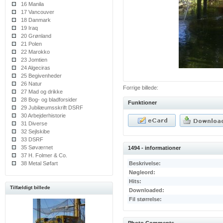
16 Manila
17 Vancouver
18 Danmark
19 Iraq
20 Grønland
21 Polen
22 Marokko
23 Jomtien
24 Algeciras
25 Begivenheder
26 Natur
Forrige billede:
27 Mad og drikke
28 Bog- og bladforsider
Funktioner
29 Jubilæumsskrift DSRF
30 Arbejderhistorie
31 Diverse
32 Sejlskibe
33 DSRF
35 Søværnet
1494 - informationer
37 H. Folmer & Co.
38 Metal Søfart
Beskrivelse:
Nøgleord:
Hits:
Tilfældigt billede
Downloaded:
Fil størrelse: