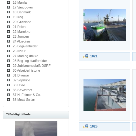
16 Manila
17 Vancouver
18 Danmark
19 Iraq
20 Grønland
21 Polen
22 Marokko
23 Jomtien
24 Algeciras
25 Begivenheder
26 Natur
27 Mad og drikke
1021
28 Bog- og bladforsider
29 Jubilæumsskrift DSRF
30 Arbejderhistorie
31 Diverse
32 Sejlskibe
33 DSRF
35 Søværnet
37 H. Folmer & Co.
38 Metal Søfart
Tilfældigt billede
1025