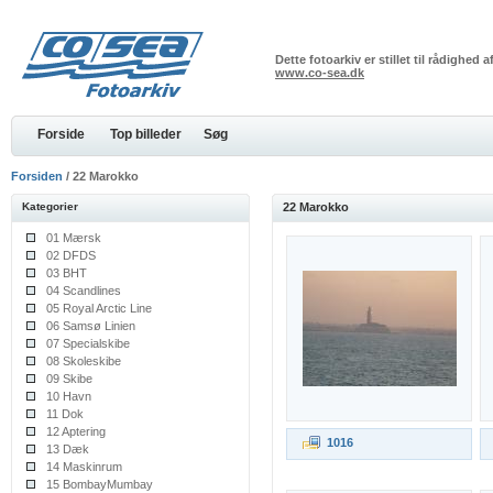
Dette fotoarkiv er stillet til rådighed
www.co-sea.dk
Forside
Top billeder
Søg
Forsiden
/ 22 Marokko
Kategorier
22 Marokko
01 Mærsk
02 DFDS
03 BHT
04 Scandlines
05 Royal Arctic Line
06 Samsø Linien
07 Specialskibe
08 Skoleskibe
09 Skibe
10 Havn
11 Dok
12 Aptering
1016
13 Dæk
14 Maskinrum
15 BombayMumbay